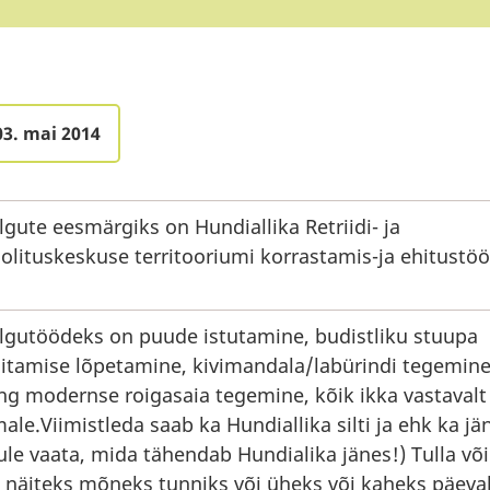
03. mai 2014
lgute eesmärgiks on Hundiallika Retriidi- ja
olituskeskuse territooriumi korrastamis-ja ehitustöö
lgutöödeks on puude istutamine, budistliku stuupa
itamise lõpetamine, kivimandala/labürindi tegemin
ng modernse roigasaia tegemine, kõik ikka vastavalt
male.Viimistleda saab ka Hundiallika silti ja ehk ka jä
ule vaata, mida tähendab Hundialika jänes!) Tulla võ
 näiteks mõneks tunniks või üheks või kaheks päeva