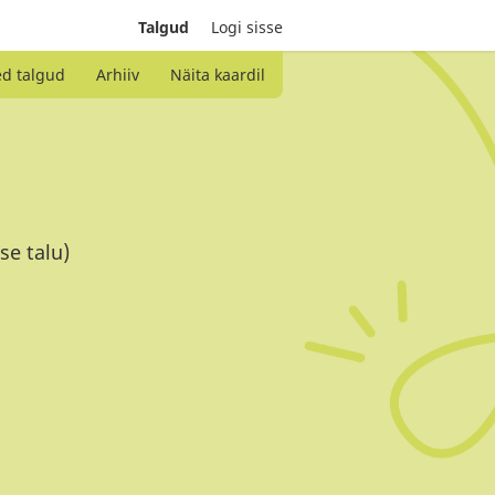
Talgud
Logi sisse
ed talgud
Arhiiv
Näita kaardil
se talu)