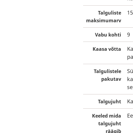
15
Talguliste
maksimumarv
9
Vabu kohti
Ka
Kaasa võtta
pa
Sü
Talgulistele
ka
pakutav
se
Ka
Talgujuht
Ee
Keeled mida
talgujuht
räägib