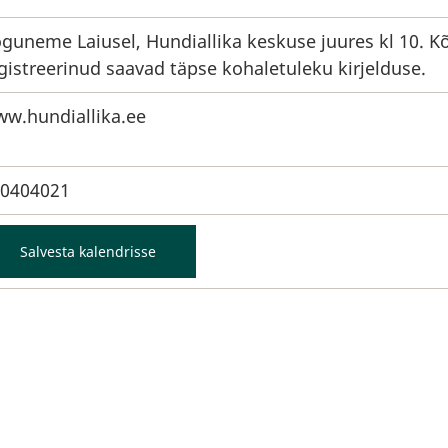
guneme Laiusel, Hundiallika keskuse juures kl 10. K
gistreerinud saavad täpse kohaletuleku kirjelduse.
w.hundiallika.ee
0404021
Salvesta kalendrisse