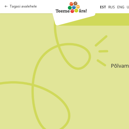
Tagasi avalehele
EST
RUS
ENG
U
Põlvama