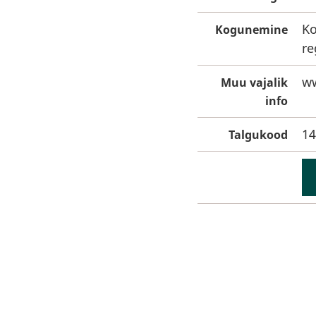
Ko
Kogunemine
re
ww
Muu vajalik
info
14
Talgukood