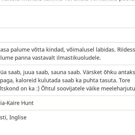
asa palume võtta kindad, võimalusel labidas. Riides
lume panna vastavalt ilmastikuoludele.
üa saab, juua saab, sauna saab. Värsket õhku antak
paga, kaloreid kulutada saab ka puhta tasuta. Tore
ltskond on ka :) Õhtul soovijatele väike meeleharjutu
ia-Kaire Hunt
sti, Inglise