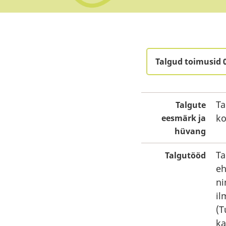
Talgud toimusid 
Ta
Talgute
ko
eesmärk ja
hüvang
Ta
Talgutööd
eh
ni
il
(T
ka