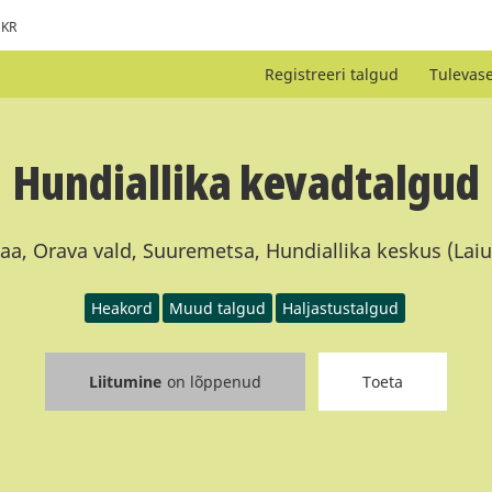
KR
Registreeri talgud
Tulevas
Hundiallika kevadtalgud
a, Orava vald, Suuremetsa, Hundiallika keskus (Laiu
Heakord
Muud talgud
Haljastustalgud
Liitumine
on lõppenud
Toeta