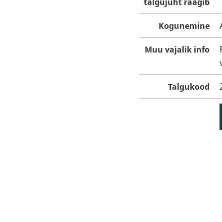
talgujuht räägib
Kogunemine
Muu vajalik info
Talgukood