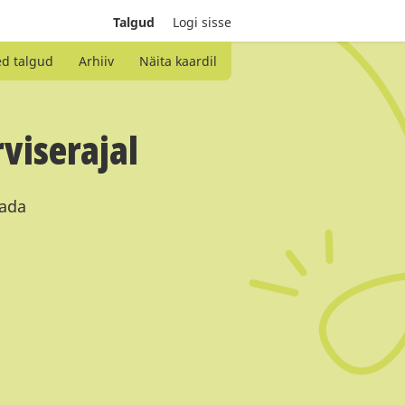
Talgud
Logi sisse
ed talgud
Arhiiv
Näita kaardil
viserajal
rada