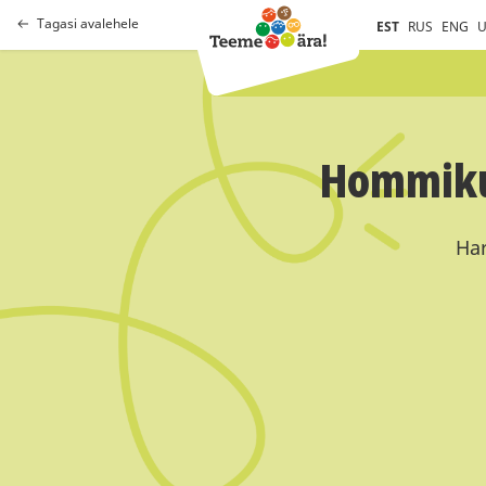
Tagasi avalehele
EST
RUS
ENG
U
Hommikuj
Har