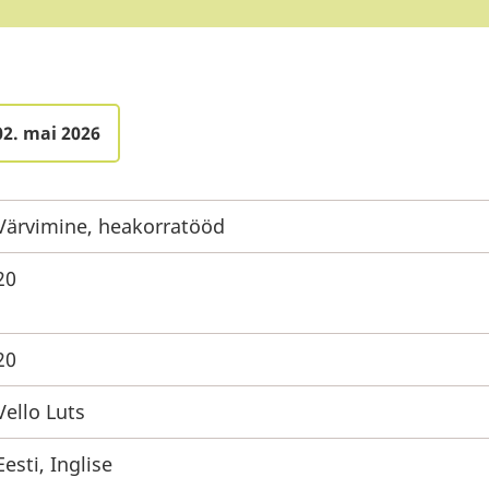
02. mai 2026
Värvimine, heakorratööd
20
20
Vello Luts
Eesti, Inglise