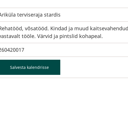
Ariküla terviseraja stardis
Rehatööd, võsatööd. Kindad ja muud kaitsevahendu
vastavalt tööle. Värvid ja pintslid kohapeal.
260420017
Salvesta kalendrisse