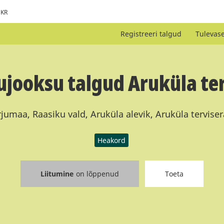
KR
Registreeri talgud
Tulevas
ooksu talgud Aruküla ter
jumaa, Raasiku vald, Aruküla alevik, Aruküla tervise
Heakord
Liitumine
on lõppenud
Toeta