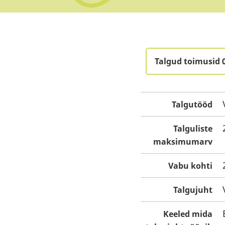
Talgud toimusid 
Talgutööd
Talguliste
maksimumarv
Vabu kohti
Talgujuht
Keeled mida