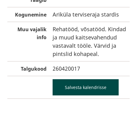
räägib
Ariküla terviseraja stardis
Kogunemine
Rehatööd, võsatööd. Kindad
Muu vajalik
ja muud kaitsevahendud
info
vastavalt tööle. Värvid ja
pintslid kohapeal.
260420017
Talgukood
Salvesta kalendrisse