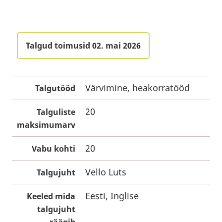
Talgud toimusid 02. mai 2026
Värvimine, heakorratööd
Talgutööd
20
Talguliste
maksimumarv
20
Vabu kohti
Vello Luts
Talgujuht
Eesti, Inglise
Keeled mida
talgujuht