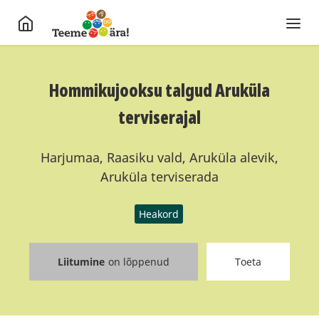
Hommikujooksu talgud Aruküla
terviserajal
Harjumaa, Raasiku vald, Aruküla alevik,
Aruküla terviserada
Heakord
Liitumine
on lõppenud
Toeta