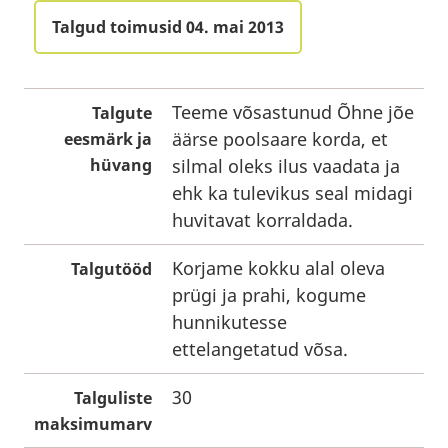
Talgud toimusid 04. mai 2013
Teeme võsastunud Õhne jõe
Talgute
äärse poolsaare korda, et
eesmärk ja
hüvang
silmal oleks ilus vaadata ja
ehk ka tulevikus seal midagi
huvitavat korraldada.
Korjame kokku alal oleva
Talgutööd
prügi ja prahi, kogume
hunnikutesse
ettelangetatud võsa.
30
Talguliste
maksimumarv