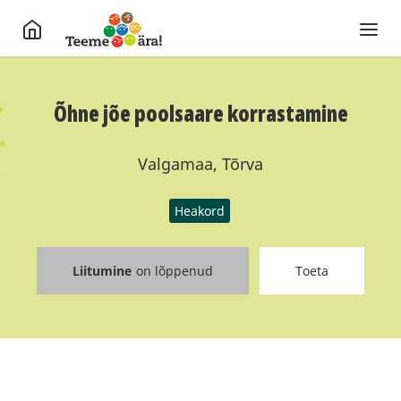
Õhne jõe poolsaare korrastamine
Valgamaa, Tõrva
Heakord
Liitumine
on lõppenud
Toeta