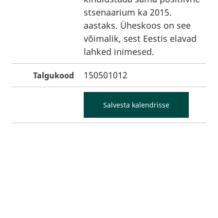
stsenaarium ka 2015.
aastaks. Üheskoos on see
võimalik, sest Eestis elavad
lahked inimesed.
150501012
Talgukood
Salvesta kalendrisse