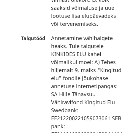
saaksid võimaluse ja uue
lootuse lisa elupäevadeks
või tervenemiseks.
Annetamine vähihaigete
Talgutööd
heaks. Tule talgutele
KINKIDES ELU kahel
võimalikul moel: A) Tehes
hiljemalt 9. maiks "Kingitud
elu" fondile jõukohase
annetuse internetipangas:
SA Hille Tänavsuu
Vähiravifond Kingitud Elu
Swedbank:
EE212200221059073061 SEB
pank: