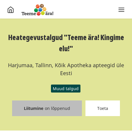
Heategevustalgud "Teeme ära! Kingime
elu!"
Harjumaa, Tallinn, Kõik Apotheka apteegid üle
Eesti
Muud talgud
Liitumine
on lõppenud
Toeta