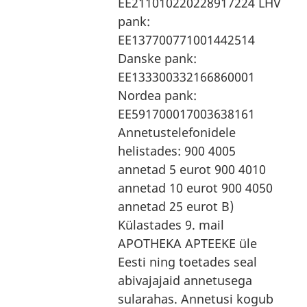
EE211010220228917224 LHV
pank:
EE137700771001442514
Danske pank:
EE133300332166860001
Nordea pank:
EE591700017003638161
Annetustelefonidele
helistades: 900 4005
annetad 5 eurot 900 4010
annetad 10 eurot 900 4050
annetad 25 eurot B)
Külastades 9. mail
APOTHEKA APTEEKE üle
Eesti ning toetades seal
abivajajaid annetusega
sularahas. Annetusi kogub