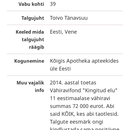
39
Vabu kohti
Toivo Tänavsuu
Talgujuht
Eesti, Vene
Keeled mida
talgujuht
räägib
Kõigis Apotheka apteekides
Kogunemine
üle Eesti
2014. aastal toetas
Muu vajalik
Vähiravifond "Kingitud elu"
info
11 eestimaalase vähiravi
summas 72 000 eurot. Abi
said KÕIK, kes abi taotlesid.
Talgute eesmärk ongi
kindlustada sama positiivne