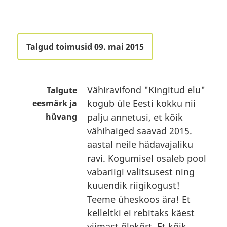
Talgud toimusid 09. mai 2015
Vähiravifond "Kingitud elu"
Talgute
kogub üle Eesti kokku nii
eesmärk ja
hüvang
palju annetusi, et kõik
vähihaiged saavad 2015.
aastal neile hädavajaliku
ravi. Kogumisel osaleb pool
vabariigi valitsusest ning
kuuendik riigikogust!
Teeme üheskoos ära! Et
kelleltki ei rebitaks käest
viimast õlekõrt. Et kõik