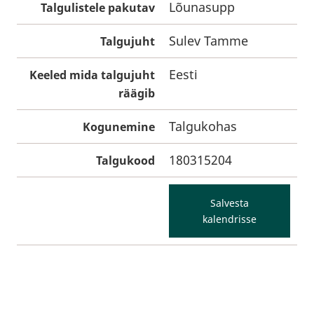
Lõunasupp
Talgulistele pakutav
Sulev Tamme
Talgujuht
Eesti
Keeled mida talgujuht
räägib
Talgukohas
Kogunemine
180315204
Talgukood
Salvesta
kalendrisse