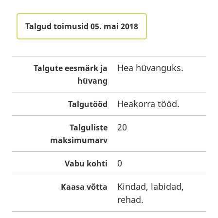
Talgud toimusid 05. mai 2018
Hea hüvanguks.
Talgute eesmärk ja
hüvang
Heakorra tööd.
Talgutööd
20
Talguliste
maksimumarv
0
Vabu kohti
Kindad, labidad,
Kaasa võtta
rehad.