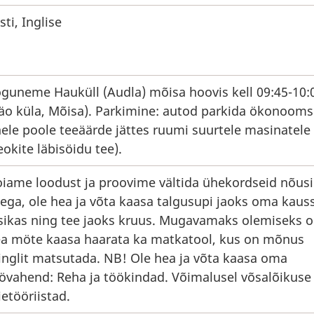
sti, Inglise
guneme Hauküll (Audla) mõisa hoovis kell 09:45-10:
äo küla, Mõisa). Parkimine: autod parkida ökonooms
ele poole teeäärde jättes ruumi suurtele masinatele
eokite läbisöidu tee).
iame loodust ja proovime vältida ühekordseid nõusi
ega, ole hea ja võta kaasa talgusupi jaoks oma kauss
sikas ning tee jaoks kruus. Mugavamaks olemiseks 
a möte kaasa haarata ka matkatool, kus on mõnus
inglit matsutada. NB! Ole hea ja võta kaasa oma
övahend: Reha ja töökindad. Võimalusel võsalõikuse 
ietööriistad.