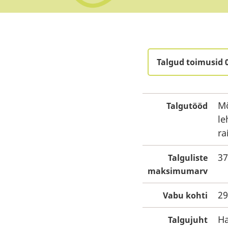
Talgud toimusid 
Mõ
Talgutööd
le
ra
37
Talguliste
maksimumarv
29
Vabu kohti
Ha
Talgujuht