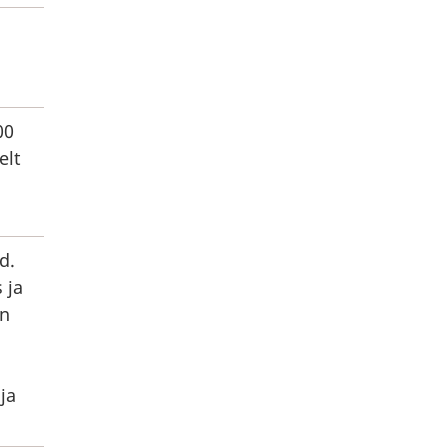
00
elt
d.
 ja
on
ja