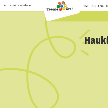
Tagasi avalehele
EST
RUS
ENG
U
Haukü