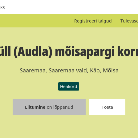
KR
Registreeri talgud
Tulevas
ll (Audla) mõisapargi kor
Saaremaa, Saaremaa vald, Käo, Mõisa
Heakord
Liitumine
on lõppenud
Toeta