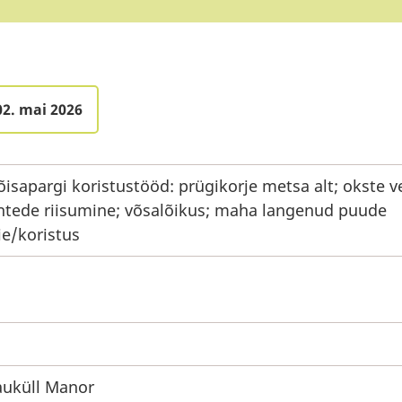
02. mai 2026
isapargi koristustööd: prügikorje metsa alt; okste v
htede riisumine; võsalõikus; maha langenud puude
ie/koristus
uküll Manor