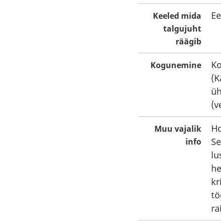
Ee
Keeled mida
talgujuht
räägib
Ko
Kogunemine
(K
üh
(v
Ho
Muu vajalik
Se
info
lu
he
kr
tö
ra