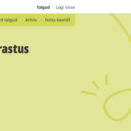
Talgud
Logi sisse
ed talgud
Arhiiv
Näita kaardil
rastus