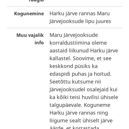
Harku järve rannas Maru
Kogunemine
Järvejooksude lipu juures
Maru Järvejooksude
Muu vajalik
korraldustiimina oleme
info
aastaid liikunud Harku järve
kallastel. Soovime, et see
keskkond püsiks ka
edaspidi puhas ja hoitud.
Seetõttu kutsume nii
Järvejooksudel osalejaid kui
ka kõiki teisi huvilisi ühisele
talgupäevale. Koguneme
Harku järve rannas ning
liigume sealt ühiselt järve
äärde, et korrastada