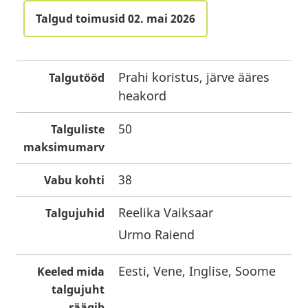
Talgud toimusid 02. mai 2026
Prahi koristus, järve ääres
Talgutööd
heakord
50
Talguliste
maksimumarv
38
Vabu kohti
Reelika Vaiksaar
Talgujuhid
Urmo Raiend
Eesti, Vene, Inglise, Soome
Keeled mida
talgujuht
räägib