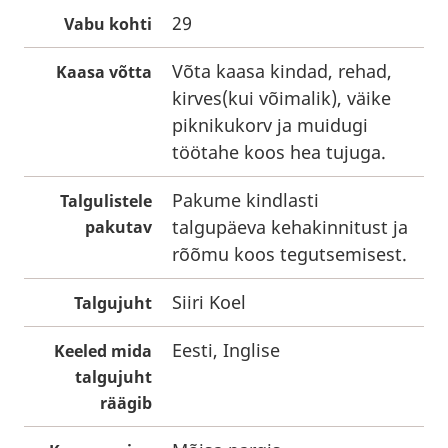
29
Vabu kohti
Võta kaasa kindad, rehad,
Kaasa võtta
kirves(kui võimalik), väike
piknikukorv ja muidugi
töötahe koos hea tujuga.
Pakume kindlasti
Talgulistele
talgupäeva kehakinnitust ja
pakutav
rõõmu koos tegutsemisest.
Siiri Koel
Talgujuht
Eesti, Inglise
Keeled mida
talgujuht
räägib