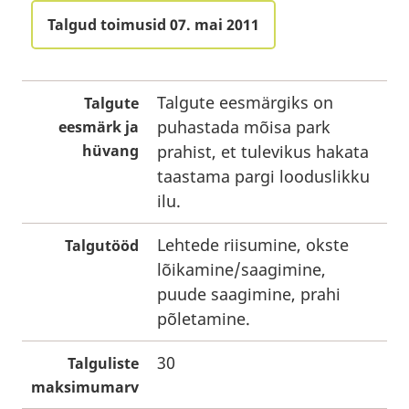
Talgud toimusid 07. mai 2011
Talgute eesmärgiks on
Talgute
puhastada mõisa park
eesmärk ja
hüvang
prahist, et tulevikus hakata
taastama pargi looduslikku
ilu.
Lehtede riisumine, okste
Talgutööd
lõikamine/saagimine,
puude saagimine, prahi
põletamine.
30
Talguliste
maksimumarv