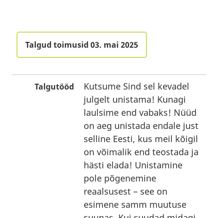
Talgud toimusid 03. mai 2025
Kutsume Sind sel kevadel
Talgutööd
julgelt unistama! Kunagi
laulsime end vabaks! Nüüd
on aeg unistada endale just
selline Eesti, kus meil kõigil
on võimalik end teostada ja
hästi elada! Unistamine
pole põgenemine
reaalsusest – see on
esimene samm muutuse
suunas. Kui suudad midagi