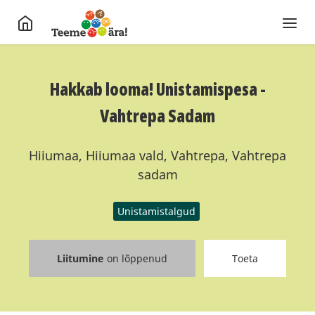
Hakkab looma! Unistamispesa -
Vahtrepa Sadam
Hiiumaa, Hiiumaa vald, Vahtrepa, Vahtrepa
sadam
Unistamistalgud
Liitumine
on lõppenud
Toeta