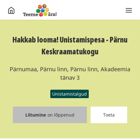
Hakkab looma! Unistamispesa - Pärnu
Keskraamatukogu
Pärnumaa, Pärnu linn, Pärnu linn, Akadeemia
tänav 3
Unistamistalgud
Liitumine
on lõppenud
Toeta