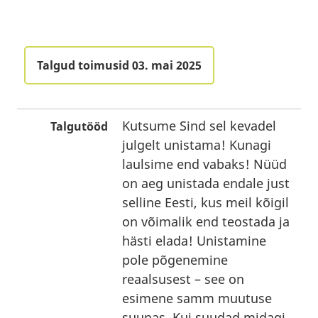
Talgud toimusid 03. mai 2025
Kutsume Sind sel kevadel
Talgutööd
julgelt unistama! Kunagi
laulsime end vabaks! Nüüd
on aeg unistada endale just
selline Eesti, kus meil kõigil
on võimalik end teostada ja
hästi elada! Unistamine
pole põgenemine
reaalsusest – see on
esimene samm muutuse
suunas. Kui suudad midagi