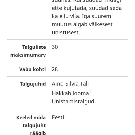
ette kujutada, suudad seda
ka ellu viia. Iga suurem
muutus algab väikesest
unistusest.
30
Talguliste
maksimumarv
28
Vabu kohti
Aino-Silvia Tali
Talgujuhid
Hakkab looma!
Unistamistalgud
Eesti
Keeled mida
talgujuht
räägib