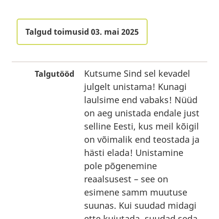
Talgud toimusid 03. mai 2025
Kutsume Sind sel kevadel
Talgutööd
julgelt unistama! Kunagi
laulsime end vabaks! Nüüd
on aeg unistada endale just
selline Eesti, kus meil kõigil
on võimalik end teostada ja
hästi elada! Unistamine
pole põgenemine
reaalsusest – see on
esimene samm muutuse
suunas. Kui suudad midagi
ette kujutada, suudad seda