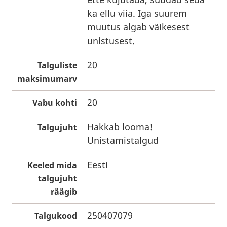
ka ellu viia. Iga suurem
muutus algab väikesest
unistusest.
20
Talguliste
maksimumarv
20
Vabu kohti
Hakkab looma!
Talgujuht
Unistamistalgud
Eesti
Keeled mida
talgujuht
räägib
250407079
Talgukood