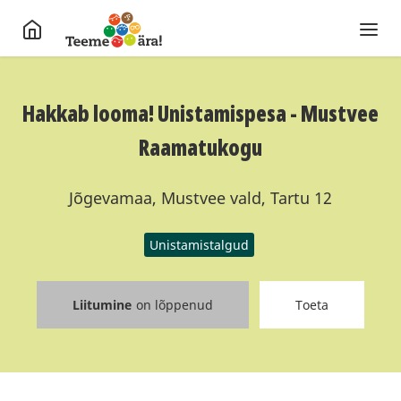
Hakkab looma! Unistamispesa - Mustvee
Raamatukogu
Jõgevamaa, Mustvee vald, Tartu 12
Unistamistalgud
Liitumine
on lõppenud
Toeta