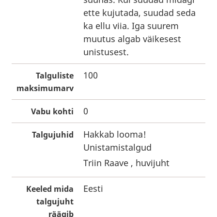
ette kujutada, suudad seda
ka ellu viia. Iga suurem
muutus algab väikesest
unistusest.
100
Talguliste
maksimumarv
0
Vabu kohti
Hakkab looma!
Talgujuhid
Unistamistalgud
Triin Raave , huvijuht
Eesti
Keeled mida
talgujuht
räägib