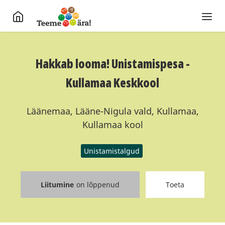
Hakkab looma! Unistamispesa -
Kullamaa Keskkool
Läänemaa, Lääne-Nigula vald, Kullamaa,
Kullamaa kool
Unistamistalgud
Liitumine
on lõppenud
Toeta