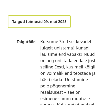
Talgud toimusid 09. mai 2025
Kutsume Sind sel kevadel
Talgutööd
julgelt unistama! Kunagi
laulsime end vabaks! Nüüd
on aeg unistada endale just
selline Eesti, kus meil kõigil
on võimalik end teostada ja
hästi elada! Unistamine
pole põgenemine
reaalsusest – see on
esimene samm muutuse
suunas. Kui suudad midagi