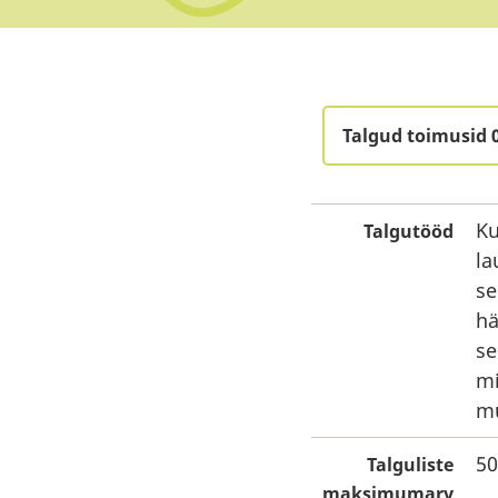
Talgud toimusid 
Ku
Talgutööd
la
se
hä
se
mi
mu
50
Talguliste
maksimumarv