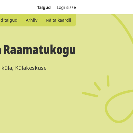
Talgud
Logi sisse
ed talgud
Arhiiv
Näita kaardil
aa Raamatukogu
 küla, Külakeskuse