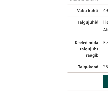
49
Vabu kohti
Ha
Talgujuhid
Ai
Ee
Keeled mida
talgujuht
räägib
25
Talgukood