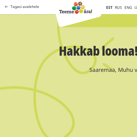
Tagasi avalehele
EST
RUS
ENG
U
Hakkab looma!
Saaremaa, Muhu va