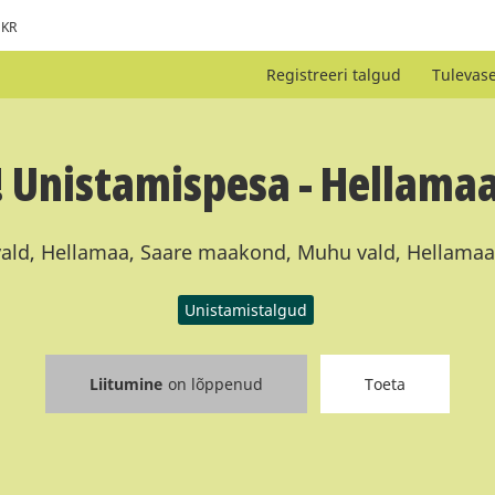
KR
Registreeri talgud
Tulevas
 Unistamispesa - Hellam
ld, Hellamaa, Saare maakond, Muhu vald, Hellamaa
Unistamistalgud
Liitumine
on lõppenud
Toeta