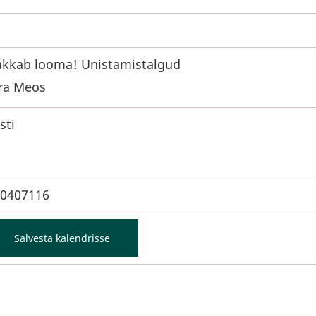
kkab looma! Unistamistalgud
ra Meos
sti
0407116
Salvesta kalendrisse