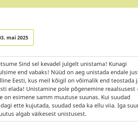
03. mai 2025
tsume Sind sel kevadel julgelt unistama! Kunagi
ulsime end vabaks! Nüüd on aeg unistada endale jus
lline Eesti, kus meil kõigil on võimalik end teostada j
sti elada! Unistamine pole põgenemine reaalsusest 
e on esimene samm muutuse suunas. Kui suudad
dagi ette kujutada, suudad seda ka ellu viia. Iga su
utus algab väikesest unistusest.