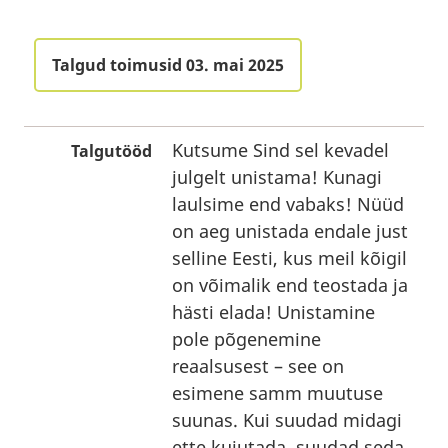
Talgud toimusid 03. mai 2025
Kutsume Sind sel kevadel
Talgutööd
julgelt unistama! Kunagi
laulsime end vabaks! Nüüd
on aeg unistada endale just
selline Eesti, kus meil kõigil
on võimalik end teostada ja
hästi elada! Unistamine
pole põgenemine
reaalsusest – see on
esimene samm muutuse
suunas. Kui suudad midagi
ette kujutada, suudad seda