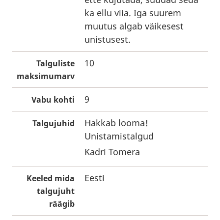
ka ellu viia. Iga suurem
muutus algab väikesest
unistusest.
10
Talguliste
maksimumarv
9
Vabu kohti
Hakkab looma!
Talgujuhid
Unistamistalgud
Kadri Tomera
Eesti
Keeled mida
talgujuht
räägib