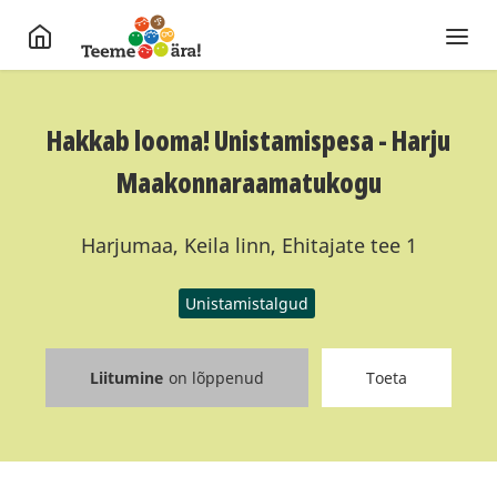
Hakkab looma! Unistamispesa - Harju
Maakonnaraamatukogu
Harjumaa, Keila linn, Ehitajate tee 1
Unistamistalgud
Liitumine
on lõppenud
Toeta