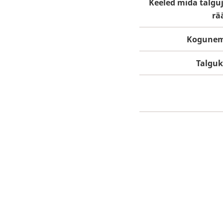
Keeled mida talgu
rä
Kogunem
Talgu