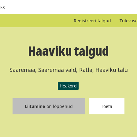
KR
Registreeri talgud
Tulevas
Haaviku talgud
Saaremaa, Saaremaa vald, Ratla, Haaviku talu
Heakord
Liitumine
on lõppenud
Toeta