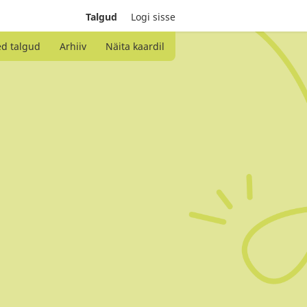
Talgud
Logi sisse
ed talgud
Arhiiv
Näita kaardil