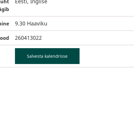
Eesti, Inglise
juht
ägib
9.30 Haaviku
ine
260413022
kood
Salvesta kalendrisse