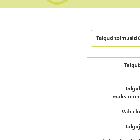
Talgud toimusid 
Talgu
Talgul
maksimum
Vabu k
Talgu