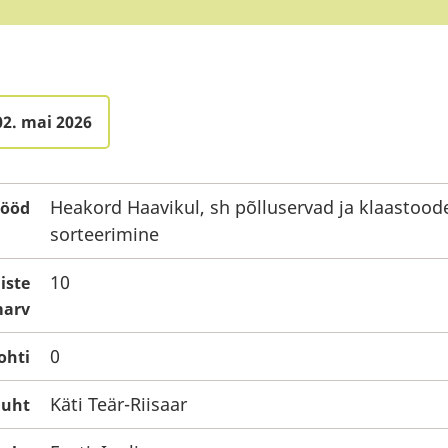
02. mai 2026
Heakord Haavikul, sh põlluservad ja klaastood
tööd
sorteerimine
10
iste
arv
0
ohti
Käti Teär-Riisaar
juht