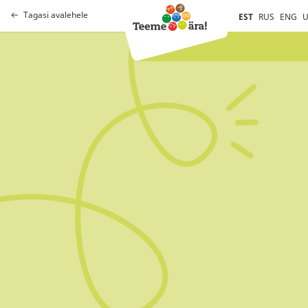
Tagasi avalehele
EST
RUS
ENG
U