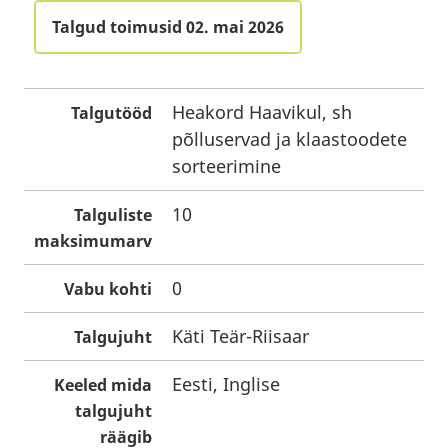
Talgud toimusid 02. mai 2026
Heakord Haavikul, sh
Talgutööd
põlluservad ja klaastoodete
sorteerimine
10
Talguliste
maksimumarv
0
Vabu kohti
Käti Teär-Riisaar
Talgujuht
Eesti, Inglise
Keeled mida
talgujuht
räägib