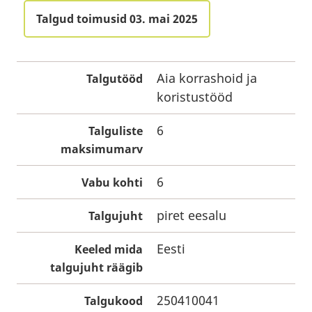
Talgud toimusid 03. mai 2025
Aia korrashoid ja
Talgutööd
koristustööd
6
Talguliste
maksimumarv
6
Vabu kohti
piret eesalu
Talgujuht
Eesti
Keeled mida
talgujuht räägib
250410041
Talgukood