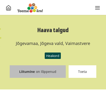
Haava talgud
Jõgevamaa, Jõgeva vald, Vaimastvere
Heakord
Liitumine
on lõppenud
Toeta