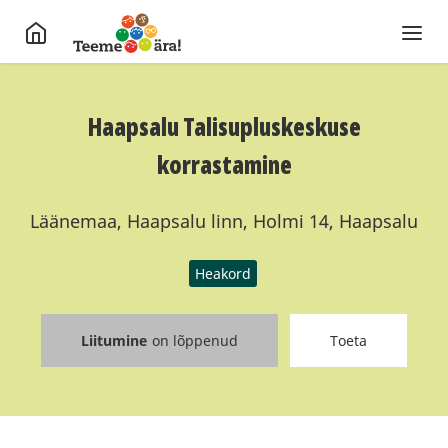
Haapsalu Talisupluskeskuse
korrastamine
Läänemaa, Haapsalu linn, Holmi 14, Haapsalu
Heakord
Liitumine
on lõppenud
Toeta