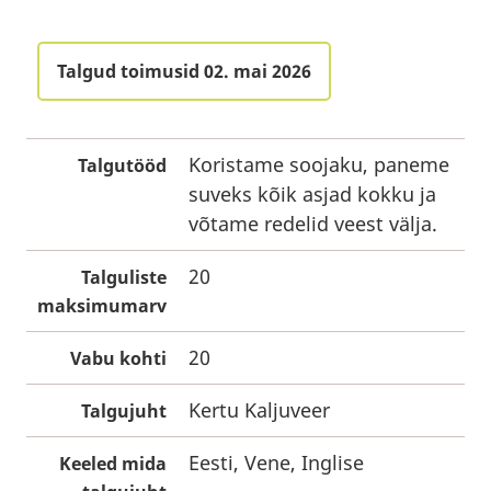
Talgud toimusid 02. mai 2026
Koristame soojaku, paneme
Talgutööd
suveks kõik asjad kokku ja
võtame redelid veest välja.
20
Talguliste
maksimumarv
20
Vabu kohti
Kertu Kaljuveer
Talgujuht
Eesti, Vene, Inglise
Keeled mida