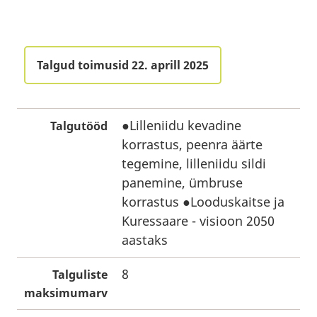
Talgud toimusid 22. aprill 2025
●Lilleniidu kevadine
Talgutööd
korrastus, peenra äärte
tegemine, lilleniidu sildi
panemine, ümbruse
korrastus ●Looduskaitse ja
Kuressaare - visioon 2050
aastaks
8
Talguliste
maksimumarv