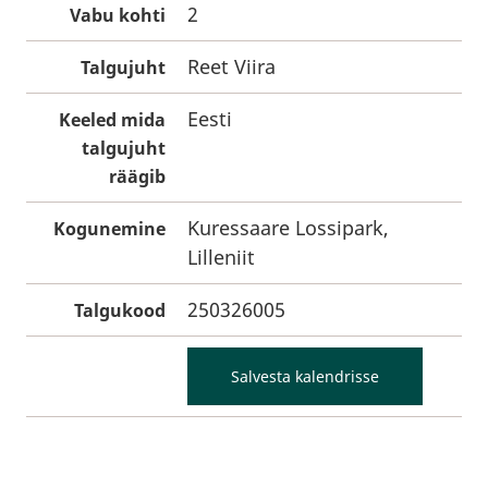
2
Vabu kohti
Reet Viira
Talgujuht
Eesti
Keeled mida
talgujuht
räägib
Kuressaare Lossipark,
Kogunemine
Lilleniit
250326005
Talgukood
Salvesta kalendrisse