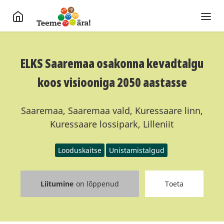
ELKS Saaremaa osakonna kevadtalgu
koos visiooniga 2050 aastasse
Saaremaa, Saaremaa vald, Kuressaare linn,
Kuressaare lossipark, Lilleniit
Looduskaitse
Unistamistalgud
Liitumine
on lõppenud
Toeta