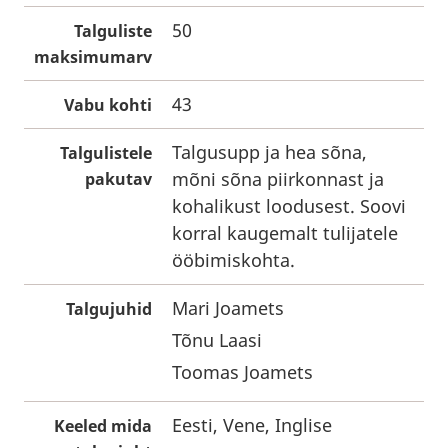
50
Talguliste
maksimumarv
43
Vabu kohti
Talgusupp ja hea sõna,
Talgulistele
mõni sõna piirkonnast ja
pakutav
kohalikust loodusest. Soovi
korral kaugemalt tulijatele
ööbimiskohta.
Mari Joamets
Talgujuhid
Tõnu Laasi
Toomas Joamets
Eesti, Vene, Inglise
Keeled mida