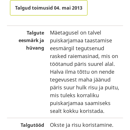
Talgud toimusid 04. mai 2013
Mäetagusel on talvel
Talgute
puiskarjamaa taastamise
eesmärk ja
hüvang
eesmärgil tegutsenud
rasked raiemasinad, mis on
töötanud päris suurel alal.
Halva ilma tõttu on nende
tegevusest maha jäänud
päris suur hulk risu ja puitu,
mis tuleks korraliku
puiskarjamaa saamiseks
sealt kokku koristada.
Okste ja risu koristamine.
Talgutööd