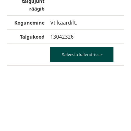
talgujuht
räägib
Vt kaardilt.
Kogunemine
13042326
Talgukood
Salvesta kalendrisse