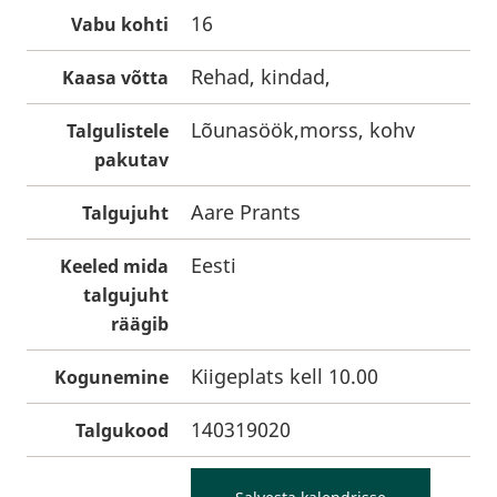
16
Vabu kohti
Rehad, kindad,
Kaasa võtta
Lõunasöök,morss, kohv
Talgulistele
pakutav
Aare Prants
Talgujuht
Eesti
Keeled mida
talgujuht
räägib
Kiigeplats kell 10.00
Kogunemine
140319020
Talgukood