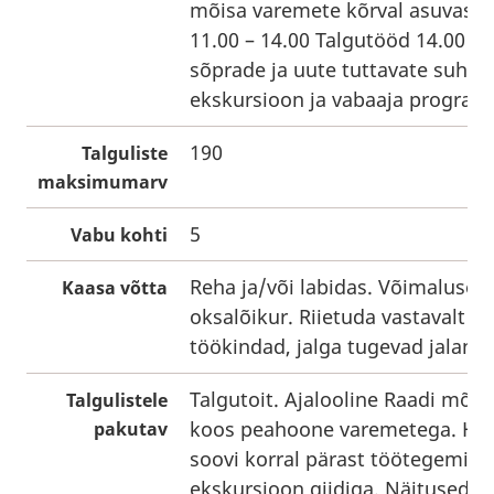
mõisa varemete kõrval asuvas st
11.00 – 14.00 Talgutööd 14.00 Ta
sõprade ja uute tuttavate suhtl
ekskursioon ja vabaaja progra
190
Talguliste
maksimumarv
5
Vabu kohti
Reha ja/või labidas. Võimalusel 
Kaasa võtta
oksalõikur. Riietuda vastavalt il
töökindad, jalga tugevad jalanõ
Talgutoit. Ajalooline Raadi mõis
Talgulistele
koos peahoone varemetega. Huvi
pakutav
soovi korral pärast töötegemist
ekskursioon giidiga. Näitused "R