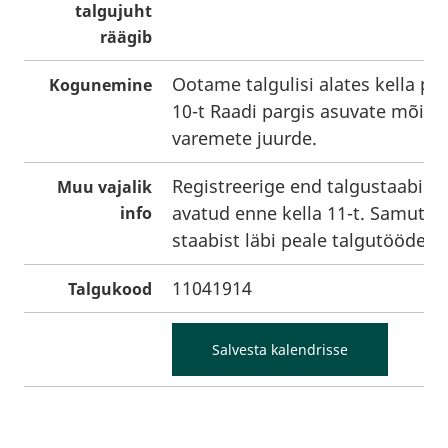
talgujuht
räägib
Ootame talgulisi alates kella pär
Kogunemine
10-t Raadi pargis asuvate mõis
varemete juurde.
Registreerige end talgustaabis,
Muu vajalik
avatud enne kella 11-t. Samuti k
info
staabist läbi peale talgutööde l
11041914
Talgukood
Salvesta kalendrisse