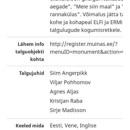
aegade", "Meie siin maal" ja "A
rannakülas". Võimalus jätta tal
kohe ja kohapeal ELFi ja ERMi k
talgulugude kogumisretkele.
http://register.muinas.ee/?
Lähem info
menuID=monument&action=vie
talguobjekti
kohta
Siim Angerpikk
Talgujuhid
Viljar Pohhomov
Agnes Aljas
Kristjan Raba
Sirje Madisson
Eesti, Vene, Inglise
Keeled mida