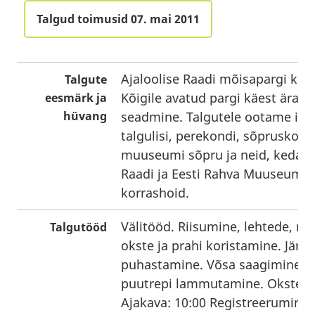
Talgud toimusid 07. mai 2011
Ajaloolise Raadi mõisapargi kor
Talgute
Kõigile avatud pargi käest ära 
eesmärk ja
hüvang
seadmine. Talgutele ootame iga
talgulisi, perekondi, sõpruskond
muuseumi sõpru ja neid, keda h
Raadi ja Eesti Rahva Muuseumi 
korrashoid.
Välitööd. Riisumine, lehtede, 
Talgutööd
okste ja prahi koristamine. Järv
puhastamine. Võsa saagimine. 
puutrepi lammutamine. Okste p
Ajakava: 10:00 Registreerumine 