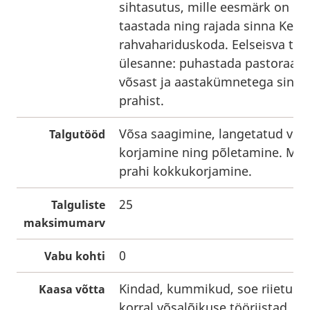
sihtasutus, mille eesmärk on ki
taastada ning rajada sinna Keil
rahvahariduskoda. Eelseisva ta
ülesanne: puhastada pastoraad
võsast ja aastakümnetega sinn
prahist.
Võsa saagimine, langetatud võsa
Talgutööd
korjamine ning põletamine. Maa
prahi kokkukorjamine.
25
Talguliste
maksimumarv
0
Vabu kohti
Kindad, kummikud, soe riietus.
Kaasa võtta
korral võsalõikuse tööriistad.