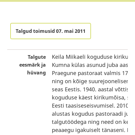
Talgud toimusid 07. mai 2011
Keila Miikaeli koguduse kirikum
Talgute
Kumna külas asunud juba aasta
eesmärk ja
hüvang
Praegune pastoraat valmis 1797.
ning on kõige suurejoonelisem 
seas Eestis. 1940. aastal võttis 
koguduse käest kirikumõisa, see
Eesti taasiseseisvumisel. 2010. a
alustas kogudus pastoraadi juu
talgutöödega ning need on kes
peaaegu igakuiselt tänaseni. Lo