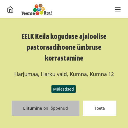
EELK Keila koguduse ajaloolise
pastoraadihoone ümbruse
korrastamine
Harjumaa, Harku vald, Kumna, Kumna 12
Mälestised
Liitumine
on lõppenud
Toeta