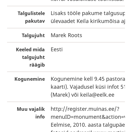
Lisaks tööle pakume talgusuppi 
Talgulistele
ülevaadet Keila kirikumõisa ajal
pakutav
Marek Roots
Talgujuht
Eesti
Keeled mida
talgujuht
räägib
Kogunemine kell 9.45 pastoraadi
Kogunemine
kaarti). Vajadusel küsi infot 519
(Marek) või
keila@eelk.ee
http://register.muinas.ee/?
Muu vajalik
menuID=monument&action=vie
info
Eelmise, 2010. aasta talgupäeva