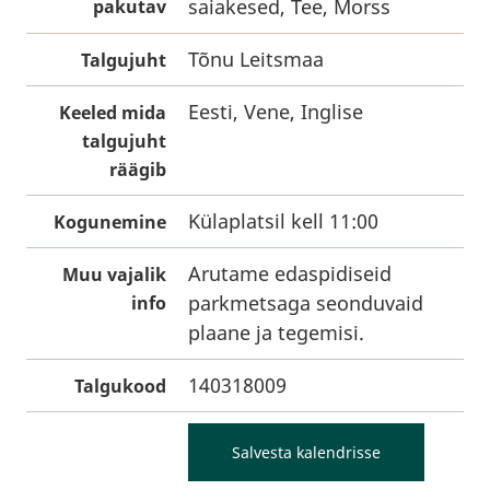
saiakesed, Tee, Morss
pakutav
Tõnu Leitsmaa
Talgujuht
Eesti, Vene, Inglise
Keeled mida
talgujuht
räägib
Külaplatsil kell 11:00
Kogunemine
Arutame edaspidiseid
Muu vajalik
parkmetsaga seonduvaid
info
plaane ja tegemisi.
140318009
Talgukood
Salvesta kalendrisse