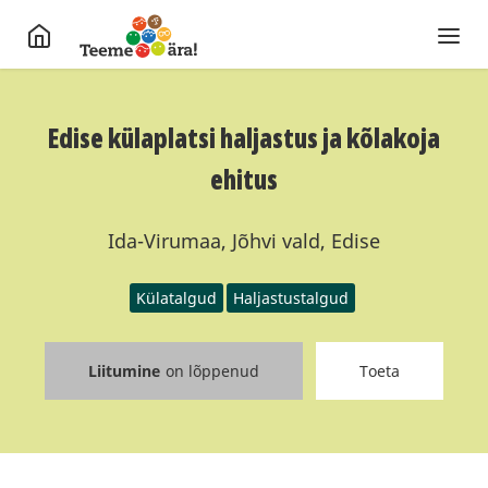
Edise külaplatsi haljastus ja kõlakoja
ehitus
Ida-Virumaa, Jõhvi vald, Edise
Külatalgud
Haljastustalgud
Liitumine
on lõppenud
Toeta