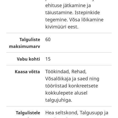
ehituse jätkamine ja
täiustamine. Istepinkide
tegemine. Võsa lõikamine
kivimüüri eest.
60
Talguliste
maksimumarv
15
Vabu kohti
Töökindad, Rehad,
Kaasa võtta
Võsalõikaja ja saed ning
tööriistad konkreetsete
kokkulepete alusel
talgujuhiga.
Hea seltskond, Talgusupp ja
Talgulistele