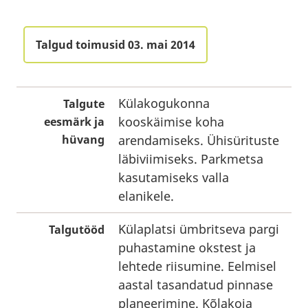
Talgud toimusid 03. mai 2014
Külakogukonna
Talgute
kooskäimise koha
eesmärk ja
hüvang
arendamiseks. Ühisürituste
läbiviimiseks. Parkmetsa
kasutamiseks valla
elanikele.
Külaplatsi ümbritseva pargi
Talgutööd
puhastamine okstest ja
lehtede riisumine. Eelmisel
aastal tasandatud pinnase
planeerimine. Kõlakoja