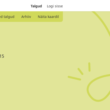
Talgud
Logi sisse
ed talgud
Arhiiv
Näita kaardil
 15