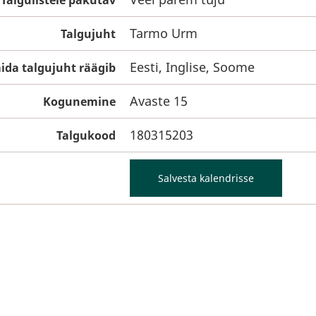
Talgulistele pakutav
Tarmo Urm
Talgujuht
Eesti, Inglise, Soome
ida talgujuht räägib
Avaste 15
Kogunemine
180315203
Talgukood
Salvesta kalendrisse