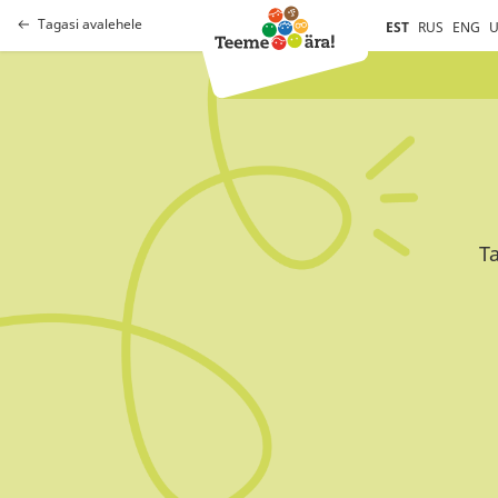
Tagasi avalehele
EST
RUS
ENG
U
Ta