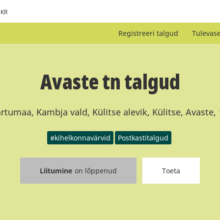
KR
Registreeri talgud
Tulevas
Avaste tn talgud
rtumaa, Kambja vald, Külitse alevik, Külitse, Avaste,
#kihelkonnavärvid
Postkastitalgud
Liitumine
on lõppenud
Toeta