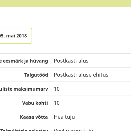
05. mai 2018
Postkasti alus
e eesmärk ja hüvang
Postkasti aluse ehitus
Talgutööd
10
guliste maksimumarv
10
Vabu kohti
Hea tuju
Kaasa võtta
Veel parem tuju