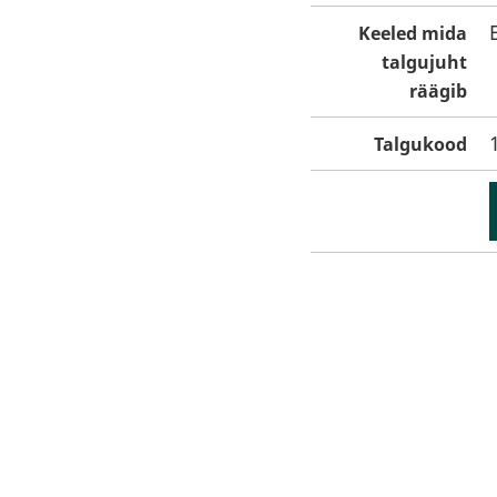
Keeled mida
talgujuht
räägib
Talgukood