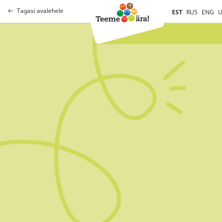
Tagasi avalehele
EST
RUS
ENG
U