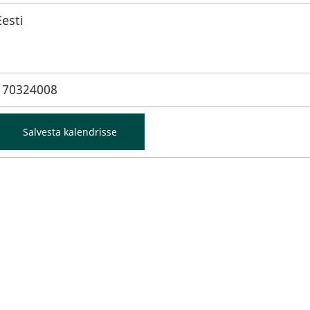
Eesti
170324008
Salvesta kalendrisse