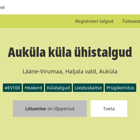
KR
Registreeri talgud
Tulevas
Auküla küla ühistalgud
Lääne-Virumaa, Haljala vald, Auküla
#EV100
Heakord
Külatalgud
Looduskaitse
Prügikoristus
Liitumine
on lõppenud
Toeta