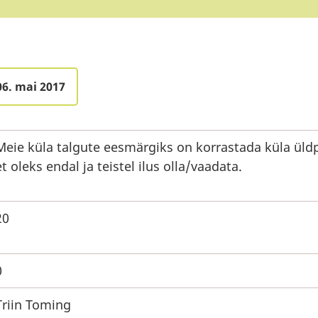
06. mai 2017
Meie küla talgute eesmärgiks on korrastada küla üldp
et oleks endal ja teistel ilus olla/vaadata.
20
0
Triin Toming