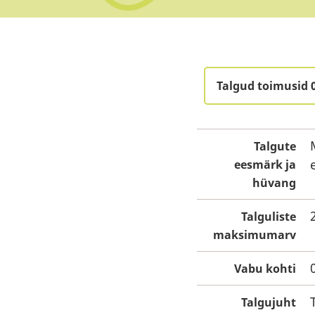
Talgud toimusid 
Talgute
eesmärk ja
hüvang
Talguliste
maksimumarv
Vabu kohti
Talgujuht