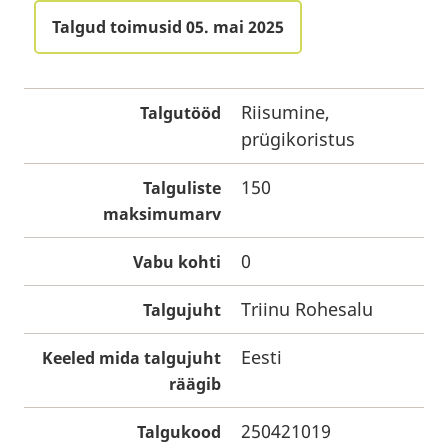
Talgud toimusid 05. mai 2025
Riisumine,
Talgutööd
prügikoristus
150
Talguliste
maksimumarv
0
Vabu kohti
Triinu Rohesalu
Talgujuht
Eesti
Keeled mida talgujuht
räägib
250421019
Talgukood