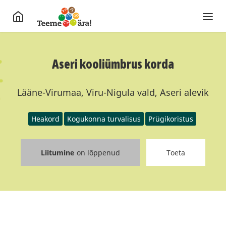
Aseri kooliümbrus korda
Lääne-Virumaa, Viru-Nigula vald, Aseri alevik
Heakord
Kogukonna turvalisus
Prügikoristus
Liitumine
on lõppenud
Toeta