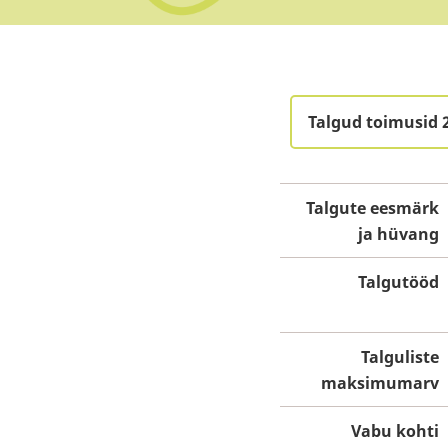
Talgud toimusid 2
Talgute eesmärk
ja hüvang
Talgutööd
Talguliste
maksimumarv
Vabu kohti