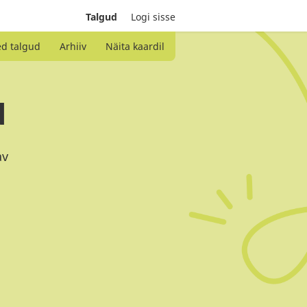
Talgud
Logi sisse
ed talgud
Arhiiv
Näita kaardil
d
av