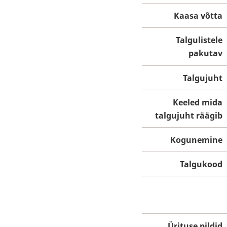
Kaasa võtta
Talgulistele
pakutav
Talgujuht
Keeled mida
talgujuht räägib
Kogunemine
Talgukood
Ürituse pildid