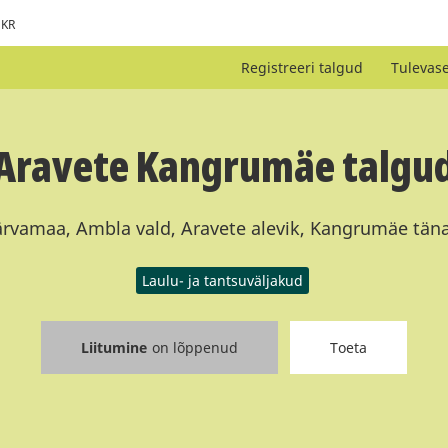
KR
Registreeri talgud
Tulevas
Aravete Kangrumäe talgu
ärvamaa, Ambla vald, Aravete alevik, Kangrumäe tän
Laulu- ja tantsuväljakud
Liitumine
on lõppenud
Toeta