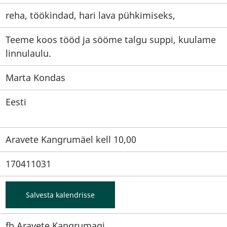
reha, töökindad, hari lava pühkimiseks,
Teeme koos tööd ja sööme talgu suppi, kuulame
linnulaulu.
Marta Kondas
Eesti
Aravete Kangrumäel kell 10,00
170411031
Salvesta kalendrisse
fb Aravete Kangrumagi