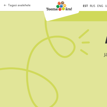
Tagasi avalehele
EST
RUS
ENG
U
J