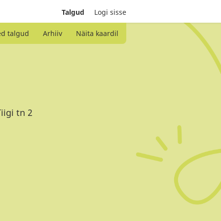
Talgud
Logi sisse
ed talgud
Arhiiv
Näita kaardil
igi tn 2