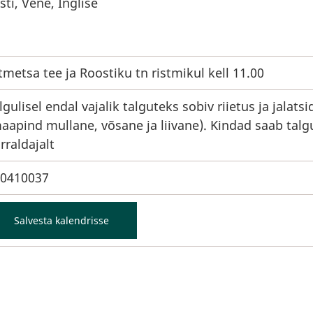
sti, Vene, Inglise
tmetsa tee ja Roostiku tn ristmikul kell 11.00
lgulisel endal vajalik talguteks sobiv riietus ja jalatsi
aapind mullane, võsane ja liivane). Kindad saab talg
rraldajalt
0410037
Salvesta kalendrisse