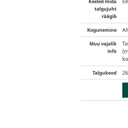
Ee
Keeled mida
talgujuht
räägib
Al
Kogunemine
Ta
Muu vajalik
(m
info
ko
26
Talgukood