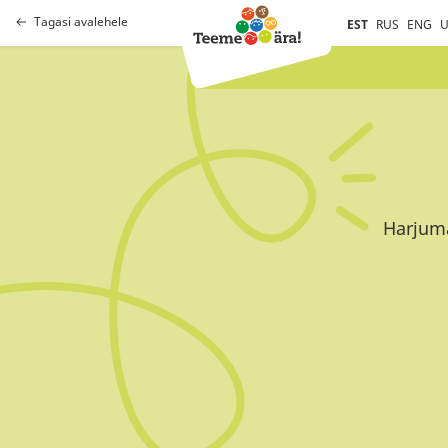
Tagasi avalehele
EST
RUS
ENG
U
Harjuma