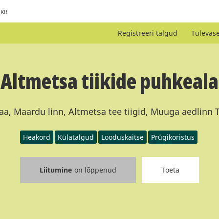
KR
Registreeri talgud
Tulevas
Altmetsa tiikide puhkeala
a, Maardu linn, Altmetsa tee tiigid, Muuga aedlinn Ti
Heakord
Külatalgud
Looduskaitse
Prügikoristus
Liitumine
on lõppenud
Toeta