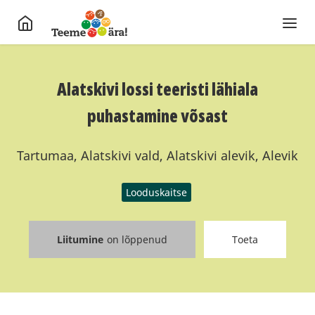
Alatskivi lossi teeristi lähiala
puhastamine võsast
Tartumaa, Alatskivi vald, Alatskivi alevik, Alevik
Looduskaitse
Liitumine
on lõppenud
Toeta