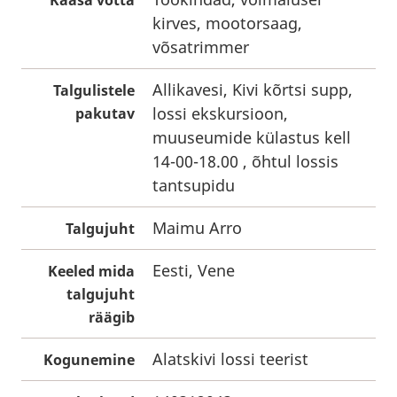
Kaasa võtta
kirves, mootorsaag,
võsatrimmer
Allikavesi, Kivi kõrtsi supp,
Talgulistele
lossi ekskursioon,
pakutav
muuseumide külastus kell
14-00-18.00 , õhtul lossis
tantsupidu
Maimu Arro
Talgujuht
Eesti, Vene
Keeled mida
talgujuht
räägib
Alatskivi lossi teerist
Kogunemine