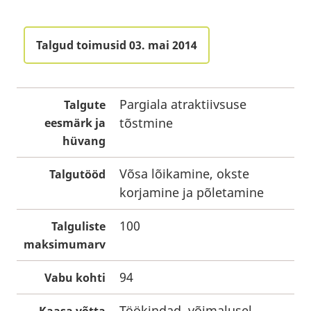
Talgud toimusid 03. mai 2014
Pargiala atraktiivsuse
Talgute
tõstmine
eesmärk ja
hüvang
Võsa lõikamine, okste
Talgutööd
korjamine ja põletamine
100
Talguliste
maksimumarv
94
Vabu kohti
Töökindad, võimalusel