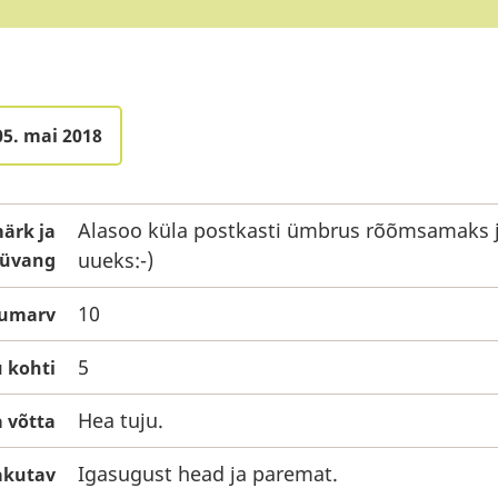
05. mai 2018
Alasoo küla postkasti ümbrus rõõmsamaks 
ärk ja
uueks:-)
üvang
10
mumarv
5
 kohti
Hea tuju.
 võtta
Igasugust head ja paremat.
pakutav