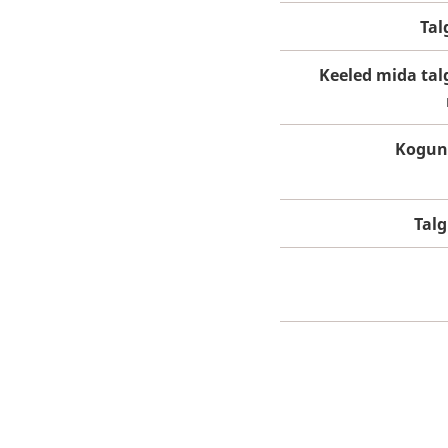
Tal
Keeled mida tal
Kogun
Tal