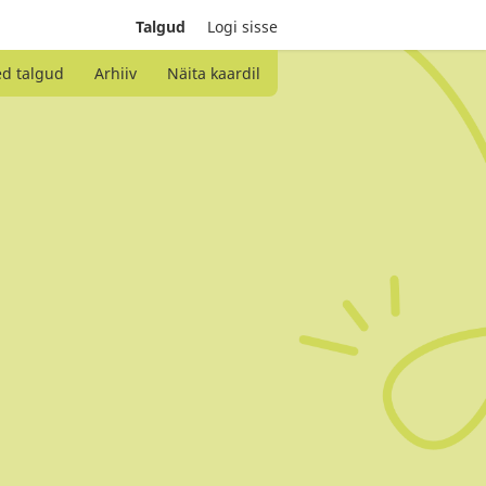
Talgud
Logi sisse
ed talgud
Arhiiv
Näita kaardil