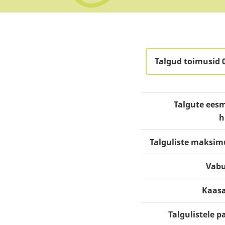
Talgud toimusid 
Talgute eesm
h
Talguliste maksi
Vabu
Kaasa
Talgulistele 