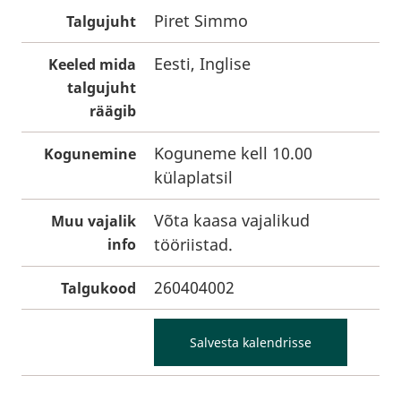
Piret Simmo
Talgujuht
Eesti, Inglise
Keeled mida
talgujuht
räägib
Koguneme kell 10.00
Kogunemine
külaplatsil
Võta kaasa vajalikud
Muu vajalik
tööriistad.
info
260404002
Talgukood
Salvesta kalendrisse