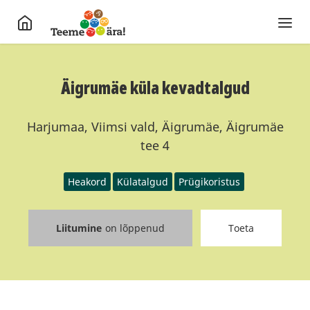
Äigrumäe küla kevadtalgud
Harjumaa, Viimsi vald, Äigrumäe, Äigrumäe
tee 4
Heakord
Külatalgud
Prügikoristus
Liitumine
on lõppenud
Toeta