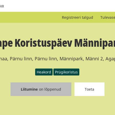
KR
Registreeri talgud
Tulevas
pe Koristuspäev Männipa
aa, Pärnu linn, Pärnu linn, Männipark, Männi 2, Agap
Heakord
Prügikoristus
Liitumine
on lõppenud
Toeta