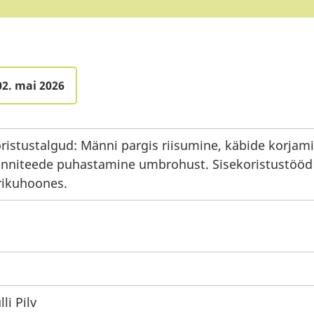
02. mai 2026
ristustalgud: Männi pargis riisumine, käbide korjami
nniteede puhastamine umbrohust. Sisekoristustööd
rikuhoones.
lli Pilv