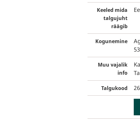
Ee
Keeled mida
talgujuht
räägib
Ag
Kogunemine
53
Ka
Muu vajalik
Ta
info
26
Talgukood