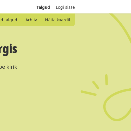
Talgud
Logi sisse
ed talgud
Arhiiv
Näita kaardil
rgis
e kirik