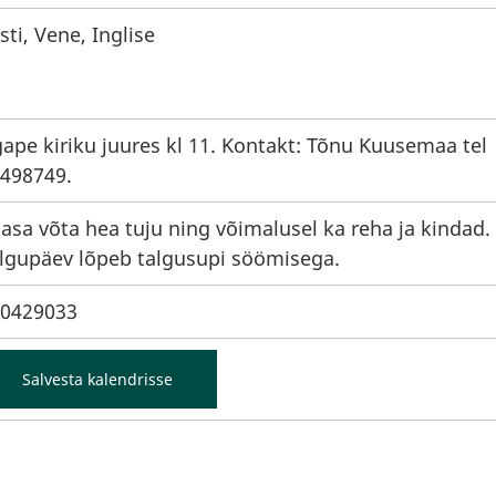
sti, Vene, Inglise
ape kiriku juures kl 11. Kontakt: Tõnu Kuusemaa tel
498749.
asa võta hea tuju ning võimalusel ka reha ja kindad.
lgupäev lõpeb talgusupi söömisega.
0429033
Salvesta kalendrisse