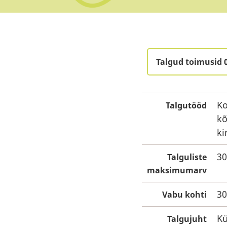
Talgud toimusid 
Ko
Talgutööd
kõ
ki
30
Talguliste
maksimumarv
30
Vabu kohti
Kü
Talgujuht