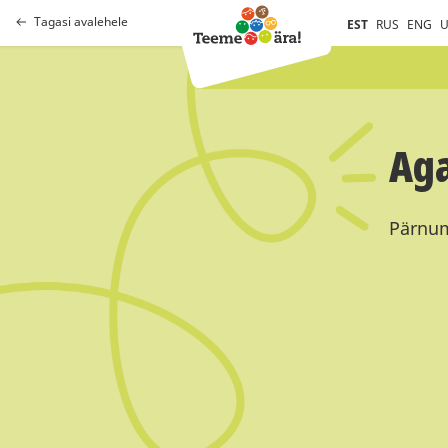
Tagasi avalehele
EST
RUS
ENG
U
Aga
Pärnum