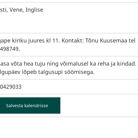
sti, Vene, Inglise
ape kiriku juures kl 11. Kontakt: Tõnu Kuusemaa tel
498749.
asa võta hea tuju ning võimalusel ka reha ja kindad.
lgupäev lõpeb talgusupi söömisega.
0429033
Salvesta kalendrisse