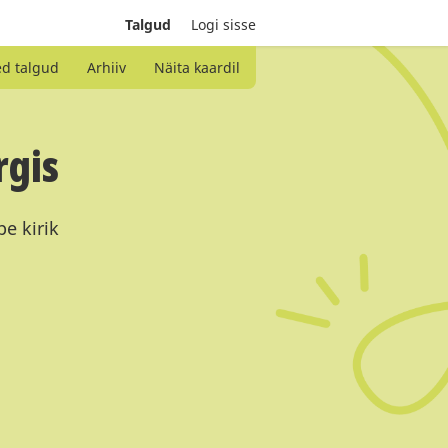
Talgud
Logi sisse
ed talgud
Arhiiv
Näita kaardil
rgis
e kirik