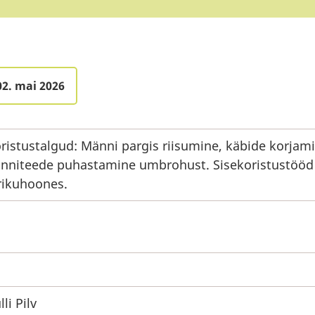
02. mai 2026
ristustalgud: Männi pargis riisumine, käbide korjami
nniteede puhastamine umbrohust. Sisekoristustööd
rikuhoones.
lli Pilv