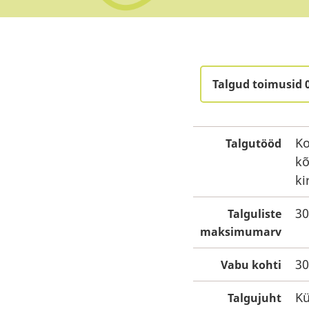
Talgud toimusid 
Ko
Talgutööd
kõ
ki
30
Talguliste
maksimumarv
30
Vabu kohti
Kü
Talgujuht