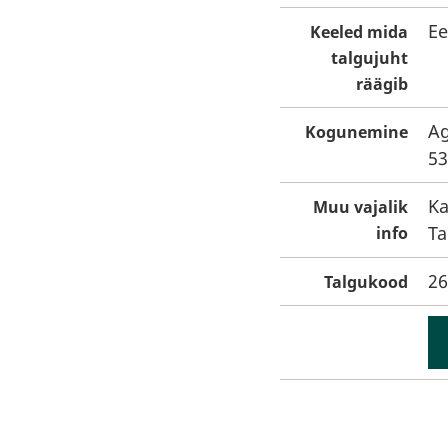
Ee
Keeled mida
talgujuht
räägib
Ag
Kogunemine
53
Ka
Muu vajalik
Ta
info
26
Talgukood