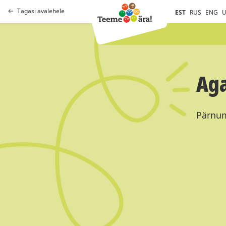
Tagasi avalehele
EST
RUS
ENG
U
Aga
Pärnum