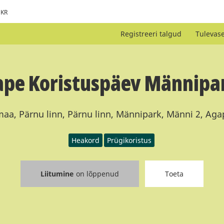
KR
Registreeri talgud
Tulevas
pe Koristuspäev Männipa
aa, Pärnu linn, Pärnu linn, Männipark, Männi 2, Agap
Heakord
Prügikoristus
Liitumine
on lõppenud
Toeta