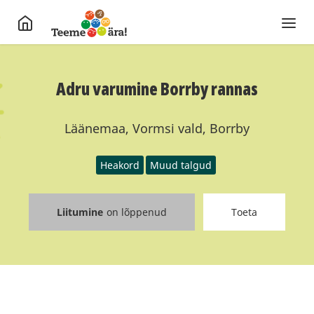
Adru varumine Borrby rannas
Läänemaa, Vormsi vald, Borrby
Heakord
Muud talgud
Liitumine
on lõppenud
Toeta