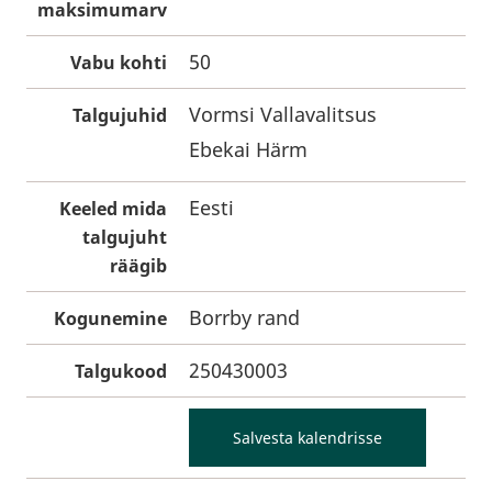
maksimumarv
50
Vabu kohti
Vormsi Vallavalitsus
Talgujuhid
Ebekai Härm
Eesti
Keeled mida
talgujuht
räägib
Borrby rand
Kogunemine
250430003
Talgukood
Salvesta kalendrisse