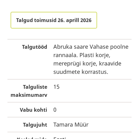
Talgud toimusid 26. aprill 2026
Abruka saare Vahase poolne
Talgutööd
rannaala. Plasti korje,
mereprügi korje, kraavide
suudmete korrastus.
15
Talguliste
maksimumarv
0
Vabu kohti
Tamara Müür
Talgujuht