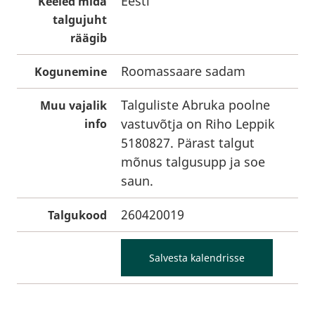
Eesti
Keeled mida
talgujuht
räägib
Roomassaare sadam
Kogunemine
Talguliste Abruka poolne
Muu vajalik
vastuvõtja on Riho Leppik
info
5180827. Pärast talgut
mõnus talgusupp ja soe
saun.
260420019
Talgukood
Salvesta kalendrisse