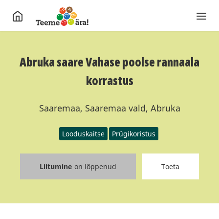
Abruka saare Vahase poolse rannaala
korrastus
Saaremaa, Saaremaa vald, Abruka
Looduskaitse
Prügikoristus
Liitumine
on lõppenud
Toeta