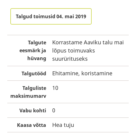
Talgud toimusid 04. mai 2019
Korrastame Aaviku talu mai
Talgute
lõpus toimuvaks
eesmärk ja
hüvang
suurürituseks
Ehitamine, koristamine
Talgutööd
10
Talguliste
maksimumarv
0
Vabu kohti
Hea tuju
Kaasa võtta