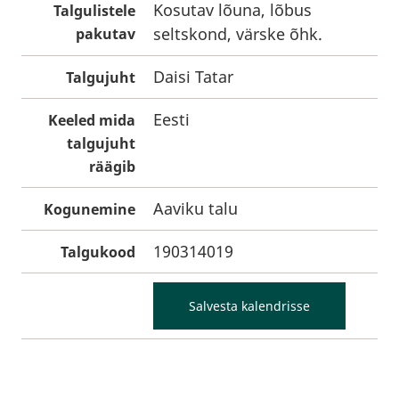
Kosutav lõuna, lõbus
Talgulistele
seltskond, värske õhk.
pakutav
Daisi Tatar
Talgujuht
Eesti
Keeled mida
talgujuht
räägib
Aaviku talu
Kogunemine
190314019
Talgukood
Salvesta kalendrisse