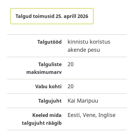
Talgud toimusid 25. aprill 2026
kinnistu koristus
Talgutööd
akende pesu
20
Talguliste
maksimumarv
20
Vabu kohti
Kai Maripuu
Talgujuht
Eesti, Vene, Inglise
Keeled mida
talgujuht räägib