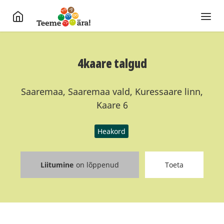
4kaare talgud
Saaremaa, Saaremaa vald, Kuressaare linn,
Kaare 6
Heakord
Liitumine
on lõppenud
Toeta